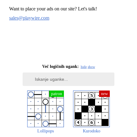
Want to place your ads on our site? Let's talk!
sales@playwire.com
Več logičnih ugank:
hide
show
Lollipops
Kurodoko