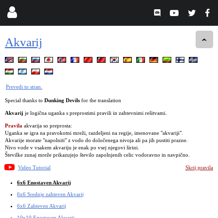
Akvarij
Prevedi to stran.
Special thanks to
Dunking Devils
for the translation
Akvarij
je logična uganka s preprostimi pravili in zahtevnimi rešitvami.
Pravila
akvarija so preprosta:
Uganka se igra na pravokotni mreži, razdeljeni na regije, imenovane "akvariji".
Akvarije morate "napolniti" z vodo do določenega nivoja ali pa jih pustiti prazne.
Nivo vode v vsakem akvariju je enak po vsej njegovi širini.
Številke zunaj mreže prikazujejo število zapolnjenih celic vodoravno in navpično.
Video Tutorial
Skrij pravila
6x6 Enostaven Akvarij
6x6 Srednje zahteven Akvarij
6x6 Zahteven Akvarij
10x10 Enostaven Akvarij