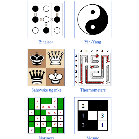
Binairo+
Yin-Yang
Šahovske uganke
Thermometers
Norinori
Mosaic