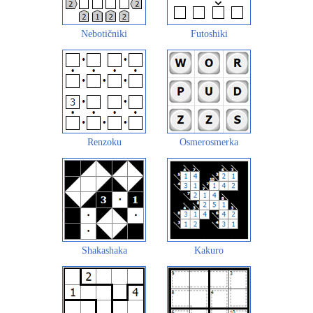
Nebotičniki
Futoshiki
Renzoku
Osmerosmerka
Shakashaka
Kakuro